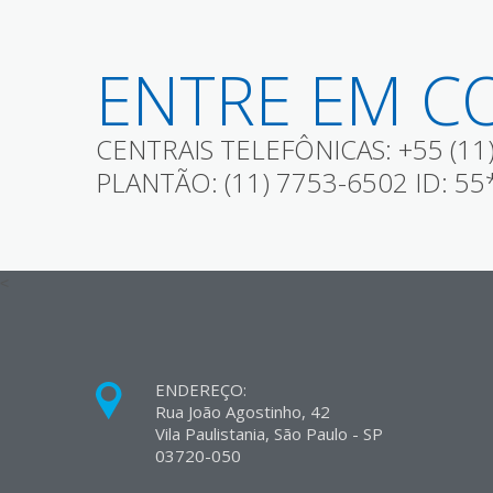
ENTRE EM C
CENTRAIS TELEFÔNICAS: +55 (11)
PLANTÃO: (11) 7753-6502 ID: 5
<
ENDEREÇO:
Rua João Agostinho, 42
Vila Paulistania, São Paulo - SP
03720-050