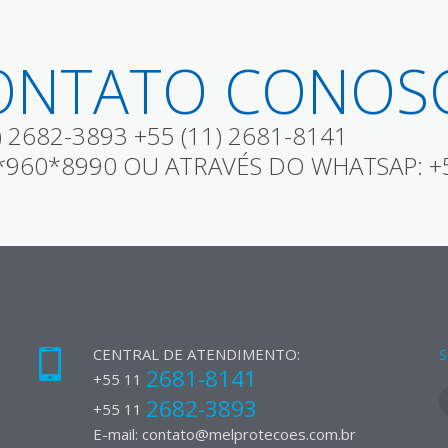
ONTATO CONOS
 2682-3893 +55 (11) 2681-8141
5*960*8990 OU ATRAVÉS DO WHATSAP: +5
CENTRAL DE ATENDIMENTO:
S
2681-8141
+55 11
2682-3893
+55 11
E-mail:
contato@melprotecoes.com.br